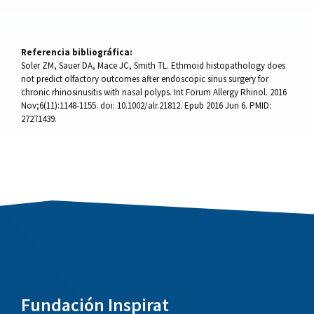
Referencia bibliográfica:
Soler ZM, Sauer DA, Mace JC, Smith TL. Ethmoid histopathology does
not predict olfactory outcomes after endoscopic sinus surgery for
chronic rhinosinusitis with nasal polyps. Int Forum Allergy Rhinol. 2016
Nov;6(11):1148-1155. doi: 10.1002/alr.21812. Epub 2016 Jun 6. PMID:
27271439.
Fundación Inspirat